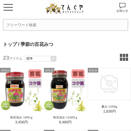
お知らせ
トップ
/ 季節の百花みつ
23
アイテム
SOLD
SOLD
SOLD
夏みつ250g
1,836円
秋百花みつ500ｇ
秋百花みつ1000ｇ
3,456円
6,480円