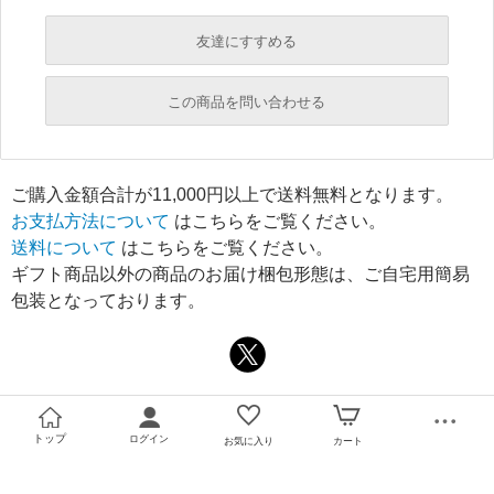
友達にすすめる
必須
この商品を問い合わせる
必須
必須
ご購入金額合計が11,000円以上で送料無料となります。
必須
お支払方法について
はこちらをご覧ください。
必須
送料について
はこちらをご覧ください。
ギフト商品以外の商品のお届け梱包形態は、ご自宅用簡易
包装となっております。
必須
トップ
ログイン
お気に入り
カート